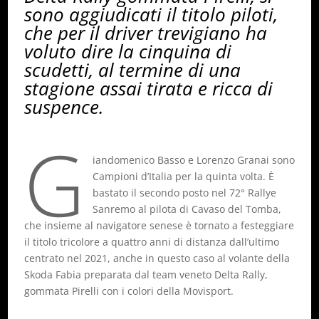
sono aggiudicati il titolo piloti,
che per il driver trevigiano ha
voluto dire la cinquina di
scudetti, al termine di una
stagione assai tirata e ricca di
suspence.
G
iandomenico Basso e Lorenzo Granai sono
Campioni d’Italia per la quinta volta. È
bastato il secondo posto nel 72° Rallye
Sanremo al pilota di Cavaso del Tomba,
che insieme al navigatore senese è tornato a festeggiare
il titolo tricolore a quattro anni di distanza dall’ultimo
centrato nel 2021, anche in questo caso al volante della
Skoda Fabia preparata dal team veneto Delta Rally,
gommata Pirelli con i colori della Movisport.